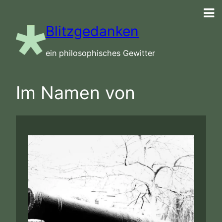
Zum
Inhalt
Blitzgedanken
springen
ein philosophisches Gewitter
Im Namen von