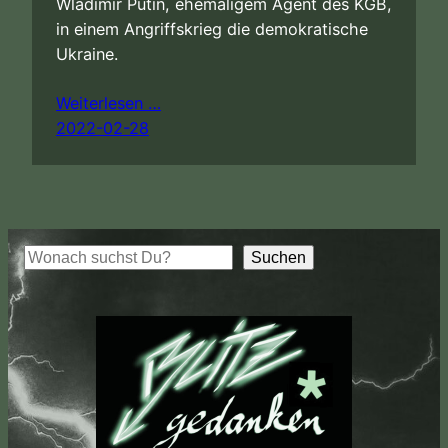
Wladimir Putin, ehemaligem Agent des KGB,
in einem Angriffskrieg die demokratische
Ukraine.
Weiterlesen …
2022-02-28
S
Suchen
u
c
h
e
n