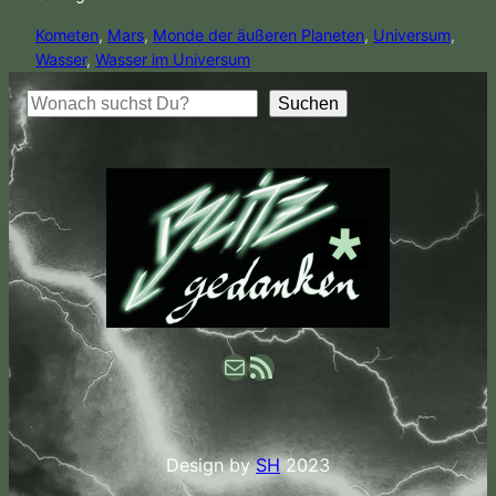
Kometen
, 
Mars
, 
Monde der äußeren Planeten
, 
Universum
, 
Wasser
, 
Wasser im Universum
S
Suchen
u
c
h
e
n
E-Mail
RSS-Feed
Design by
SH
2023