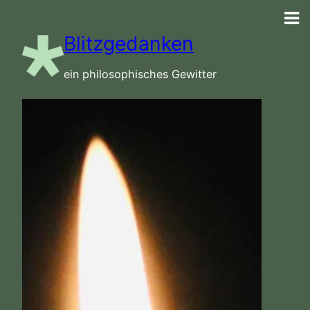
Zum
Inhalt
Blitzgedanken
springen
ein philosophisches Gewitter