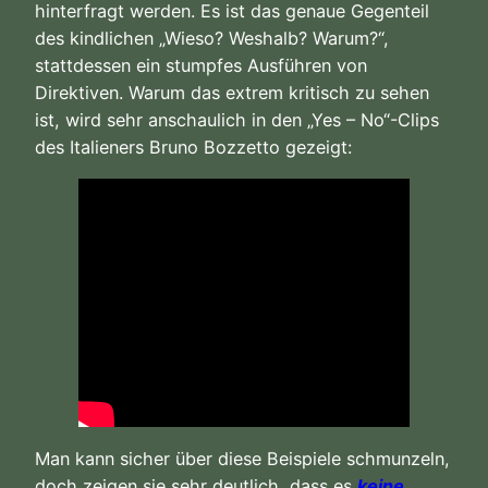
hinterfragt werden. Es ist das genaue Gegenteil
des kindlichen „Wieso? Weshalb? Warum?“,
stattdessen ein stumpfes Ausführen von
Direktiven. Warum das extrem kritisch zu sehen
ist, wird sehr anschaulich in den „Yes – No“-Clips
des Italieners Bruno Bozzetto gezeigt:
Man kann sicher über diese Beispiele schmunzeln,
doch zeigen sie sehr deutlich, dass es
keine