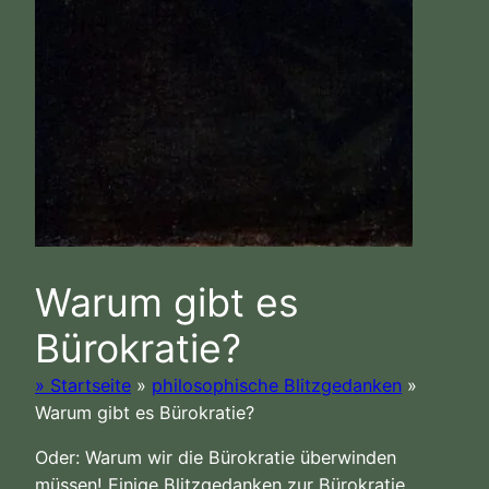
Warum gibt es
Bürokratie?
» Startseite
»
philosophische Blitzgedanken
»
Warum gibt es Bürokratie?
Oder: Warum wir die Bürokratie überwinden
müssen! Einige Blitzgedanken zur Bürokratie.