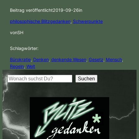
Beitrag veröffentlicht
2019-09-26
in
philosophische Blitzgedanken
, 
Schwerpunkte
von
SH
Schlagwörter:
Bürokratie
, 
Denken
, 
denkende Wesen
, 
Gesetz
, 
Mensch
, 
Regeln
, 
Welt
S
Suchen
u
c
h
e
n